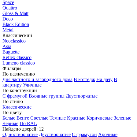
Space
Quattro
Gloss & Matt
Deco
Black Edition
Metal
Классический
Neoclassico
Asia
Baguette
Reflex classico
Lumeno classico
Фильтры
По назначению
Для частного и загородного дома
В коттедж
На дачу
В
квартиру
Уличные
По конструкции
С фрамугой
Входные группы
Двустворчатые
По стилю
Классические
По цвету
Белые
Венге
Светлые
Темные
Красные
Коричневые
Зеленые
Черные
По RAL
Найдено дверей:
12
Одностворчатые
Двустворчатые
С фрамугой
Арочные