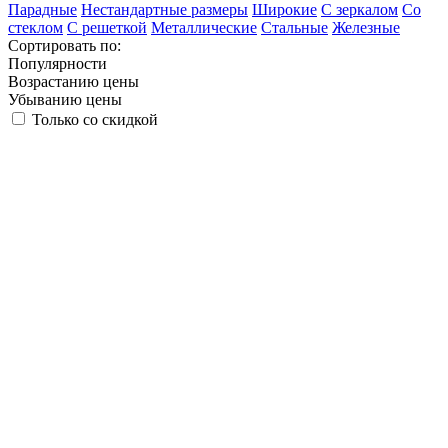
Парадные
Нестандартные размеры
Широкие
С зеркалом
Со
стеклом
С решеткой
Металлические
Стальные
Железные
Сортировать по:
Популярности
Возрастанию цены
Убыванию цены
Только со скидкой