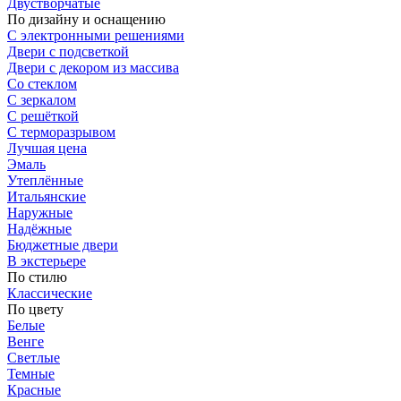
Двустворчатые
По дизайну и оснащению
С электронными решениями
Двери с подсветкой
Двери с декором из массива
Со стеклом
С зеркалом
С решёткой
С терморазрывом
Лучшая цена
Эмаль
Утеплённые
Итальянские
Наружные
Надёжные
Бюджетные двери
В экстерьере
По стилю
Классические
По цвету
Белые
Венге
Светлые
Темные
Красные