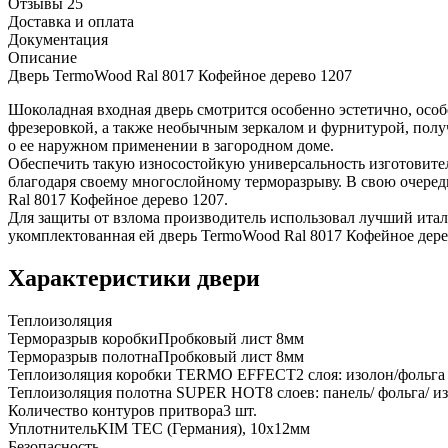
Отзывы 25
Доставка и оплата
Документация
Описание
Дверь TermoWood Ral 8017 Кофейное дерево 1207
Шоколадная входная дверь смотрится особенно эстетично, особ
фрезеровкой, а также необычным зеркалом и фурнитурой, получ
о ее наружном применении в загородном доме.
Обеспечить такую износостойкую универсальность изготовител
благодаря своему многослойному терморазрыву. В свою очере
Ral 8017 Кофейное дерево 1207.
Для защиты от взлома производитель использовал лучший итал
укомплектованная ей дверь TermoWood Ral 8017 Кофейное дер
Характеристики двери
Теплоизоляция
Терморазрыв коробки
Пробковый лист 8мм
Терморазрыв полотна
Пробковый лист 8мм
Теплоизоляция коробки TERMO EFFECT
2 слоя: изолон/фольга
Теплоизоляция полотна SUPER НОТ
8 слоев: панель/ фольга/ 
Количество контуров притвора
3 шт.
Уплотнитель
KIM ТЕС (Германия), 10x12мм
Безопасность