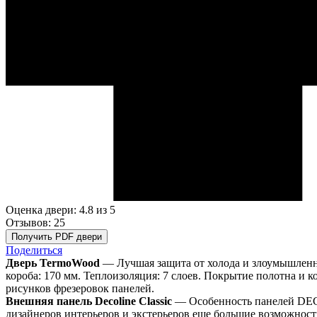
Оценка двери: 4.8
из 5
Отзывов: 25
Получить PDF двери
Поделиться
Дверь TermoWood
— Лучшая защита от холода и злоумышленни
короба: 170 мм. Теплоизоляция: 7 слоев. Покрытие полотна и к
рисунков фрезеровок панелей.
Внешняя панель Decoline Classic
— Особенность панелей DECO
дизайнеров интерьеров и экстерьеров еще большие возможно