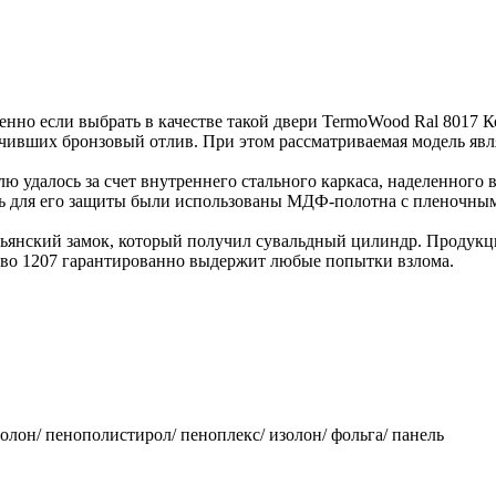
енно если выбрать в качестве такой двери TermoWood Ral 8017 
ивших бронзовый отлив. При этом рассматриваемая модель являе
ю удалось за счет внутреннего стального каркаса, наделенног
дь для его защиты были использованы МДФ-полотна с пленочны
ьянский замок, который получил сувальдный цилиндр. Продукци
ево 1207 гарантированно выдержит любые попытки взлома.
изолон/ пенополистирол/ пеноплекс/ изолон/ фольга/ панель