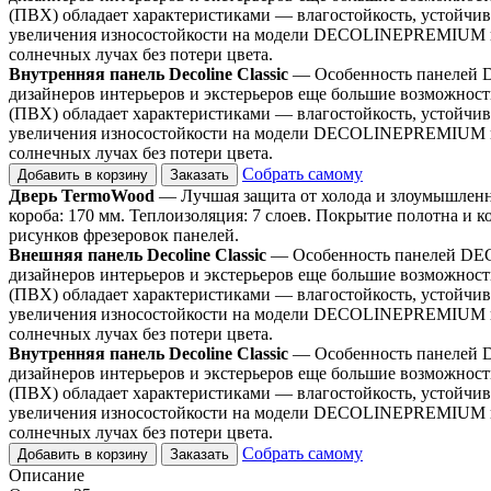
(ПВХ) обладает характеристиками — влагостойкость, устойчив
увеличения износостойкости на модели DECOLINEPREMIUM нан
солнечных лучах без потери цвета.
Внутренняя панель Decoline Classic
— Особенность панелей D
дизайнеров интерьеров и экстерьеров еще большие возможно
(ПВХ) обладает характеристиками — влагостойкость, устойчив
увеличения износостойкости на модели DECOLINEPREMIUM нан
солнечных лучах без потери цвета.
Собрать самому
Добавить в корзину
Заказать
Дверь TermoWood
— Лучшая защита от холода и злоумышленни
короба: 170 мм. Теплоизоляция: 7 слоев. Покрытие полотна и к
рисунков фрезеровок панелей.
Внешняя панель Decoline Classic
— Особенность панелей DECO
дизайнеров интерьеров и экстерьеров еще большие возможно
(ПВХ) обладает характеристиками — влагостойкость, устойчив
увеличения износостойкости на модели DECOLINEPREMIUM нан
солнечных лучах без потери цвета.
Внутренняя панель Decoline Classic
— Особенность панелей D
дизайнеров интерьеров и экстерьеров еще большие возможно
(ПВХ) обладает характеристиками — влагостойкость, устойчив
увеличения износостойкости на модели DECOLINEPREMIUM нан
солнечных лучах без потери цвета.
Собрать самому
Добавить в корзину
Заказать
Описание