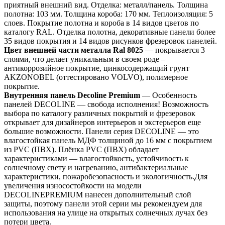
приятный внешний вид. Отделка: металл/панель. Толщина
полотна: 103 мм. Толщина короба: 170 мм. Теплоизоляция: 5
слоев. Покрытие полотна и короба в 14 видов цветов по
каталогу RAL. Отделка полотна, декоративные панели более
35 видов покрытия и 14 видов рисунков фрезеровок панелей.
Цвет внешней части металла Ral 8025
— покрывается 3
слоями, что делает уникальным в своем роде –
антикоррозийное покрытие, цинкосодержащий грунт
AKZONOBEL (оттестировано VOLVO), полимерное
покрытие.
Внутренняя панель Decoline Premium
— Особенность
панелей DECOLINE — свобода исполнения! Возможность
выбора по каталогу различных покрытий и фрезеровок
открывает для дизайнеров интерьеров и экстерьеров еще
большие возможности. Панели серия DECOLINE — это
влагостойкая панель МДФ толщиной до 16 мм с покрытием
из PVC (ПВХ). Плёнка PVC (ПВХ) обладает
характеристиками — влагостойкость, устойчивость к
солнечному свету и нагреванию, антибактериальные
характеристики, пожаробезопасность и экологичность.Для
увеличения износостойкости на модели
DECOLINEPREMIUM нанесен дополнительный слой
защиты, поэтому панели этой серии мы рекомендуем для
использования на улице на открытых солнечных лучах без
потери цвета.