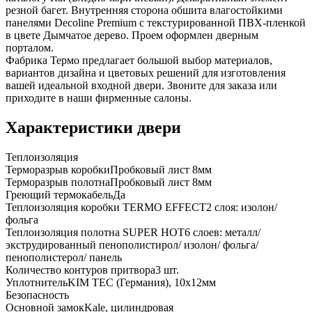
резной багет. Внутренняя сторона обшита влагостойкими
панелями Decoline Premium с текстурированной ПВХ-пленкой
в цвете Дымчатое дерево. Проем оформлен дверным
порталом.
Фабрика Термо предлагает большой выбор материалов,
вариантов дизайна и цветовых решений для изготовления
вашей идеальной входной двери. Звоните для заказа или
приходите в наши фирменные салоны.
Характеристики двери
Теплоизоляция
Терморазрыв коробки
Пробковый лист 8мм
Терморазрыв полотна
Пробковый лист 8мм
Греющий термокабель
Да
Теплоизоляция коробки TERMO EFFECT
2 слоя: изолон/
фольга
Теплоизоляция полотна SUPER НОТ
6 слоев: металл/
экструдированный пенополистирол/ изолон/ фольга/
пенополистерол/ панель
Количество контуров притвора
3 шт.
Уплотнитель
KIM ТЕС (Германия), 10x12мм
Безопасность
Основной замок
Kale, цилиндровая