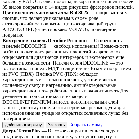
каталогу RAL. Отделка полотна, декоративные панели более
35 видов покрытия и 14 видов рисунков фрезеровок панелей.
Цвет внешней части металла Ral 8025
— покрывается 3
слоями, что делает уникальным в своем роде –
антикоррозийное покрытие, цинкосодержащий грунт
AKZONOBEL (оттестировано VOLVO), полимерное
покрытие.
Внутренняя панель Decoline Premium
— Особенность
панелей DECOLINE — свобода исполнения! Возможность
выбора по каталогу различных покрытий и фрезеровок
открывает для дизайнеров интерьеров и экстерьеров еще
большие возможности. Панели серия DECOLINE — это
влагостойкая панель МДФ толщиной до 16 мм с покрытием
из PVC (ПВХ). Плёнка PVC (ПВХ) обладает
характеристиками — влагостойкость, устойчивость к
солнечному свету и нагреванию, антибактериальные
характеристики, пожаробезопасность и экологичность.Для
увеличения износостойкости на модели
DECOLINEPREMIUM нанесен дополнительный слой
защиты, поэтому панели этой серии мы рекомендуем для
использования на улице на открытых солнечных лучах без
потери цвета.
Собрать самому
Добавить в корзину
Заказать
Дверь TermoPlus
— Высокое сопротивление холоду и
индивидуальный дизайн для тех, кто ценит защиту и