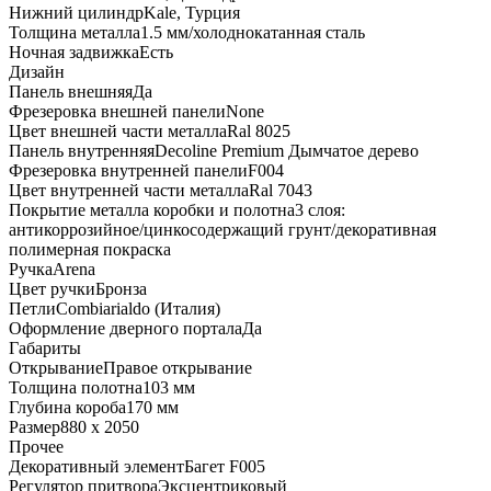
Нижний цилиндр
Kale, Турция
Толщина металла
1.5 мм/холоднокатанная сталь
Ночная задвижка
Есть
Дизайн
Панель внешняя
Да
Фрезеровка внешней панели
None
Цвет внешней части металла
Ral 8025
Панель внутренняя
Decoline Premium Дымчатое дерево
Фрезеровка внутренней панели
F004
Цвет внутренней части металла
Ral 7043
Покрытие металла коробки и полотна
3 слоя:
антикоррозийное/цинкосодержащий грунт/декоративная
полимерная покраска
Ручка
Arena
Цвет ручки
Бронза
Петли
Combiarialdo (Италия)
Оформление дверного портала
Да
Габариты
Открывание
Правое открывание
Толщина полотна
103 мм
Глубина короба
170 мм
Размер
880 x 2050
Прочее
Декоративный элемент
Багет F005
Регулятор притвора
Эксцентриковый