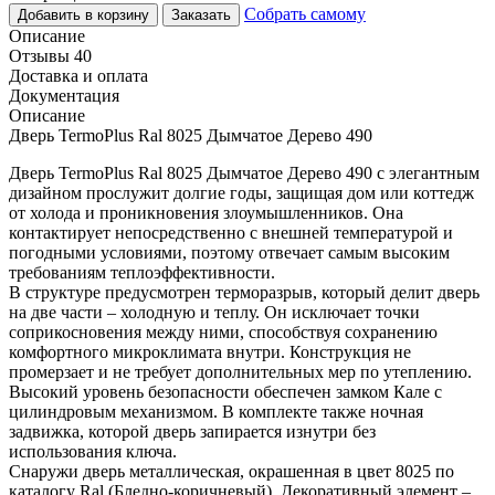
Собрать самому
Добавить в корзину
Заказать
Описание
Отзывы 40
Доставка и оплата
Документация
Описание
Дверь TermoPlus Ral 8025 Дымчатое Дерево 490
Дверь TermoPlus Ral 8025 Дымчатое Дерево 490 с элегантным
дизайном прослужит долгие годы, защищая дом или коттедж
от холода и проникновения злоумышленников. Она
контактирует непосредственно с внешней температурой и
погодными условиями, поэтому отвечает самым высоким
требованиям теплоэффективности.
В структуре предусмотрен терморазрыв, который делит дверь
на две части – холодную и теплу. Он исключает точки
соприкосновения между ними, способствуя сохранению
комфортного микроклимата внутри. Конструкция не
промерзает и не требует дополнительных мер по утеплению.
Высокий уровень безопасности обеспечен замком Кале с
цилиндровым механизмом. В комплекте также ночная
задвижка, которой дверь запирается изнутри без
использования ключа.
Снаружи дверь металлическая, окрашенная в цвет 8025 по
каталогу Ral (Бледно-коричневый). Декоративный элемент –