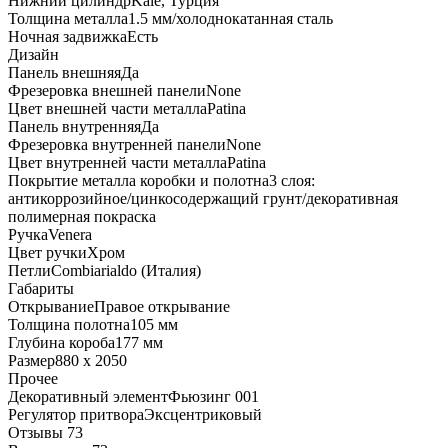
Нижний цилиндр
Kale, Турция
Толщина металла
1.5 мм/холоднокатанная сталь
Ночная задвижка
Есть
Дизайн
Панель внешняя
Да
Фрезеровка внешней панели
None
Цвет внешней части металла
Patina
Панель внутренняя
Да
Фрезеровка внутренней панели
None
Цвет внутренней части металла
Patina
Покрытие металла коробки и полотна
3 слоя:
антикоррозийное/цинкосодержащий грунт/декоративная
полимерная покраска
Ручка
Venera
Цвет ручки
Хром
Петли
Combiarialdo (Италия)
Габариты
Открывание
Правое открывание
Толщина полотна
105 мм
Глубина короба
177 мм
Размер
880 x 2050
Прочее
Декоративный элемент
Фьюзинг 001
Регулятор притвора
Эксцентриковый
Отзывы 73