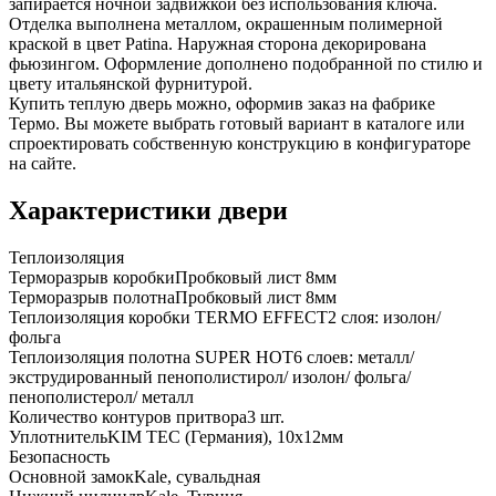
запирается ночной задвижкой без использования ключа.
Отделка выполнена металлом, окрашенным полимерной
краской в цвет Patina. Наружная сторона декорирована
фьюзингом. Оформление дополнено подобранной по стилю и
цвету итальянской фурнитурой.
Купить теплую дверь можно, оформив заказ на фабрике
Термо. Вы можете выбрать готовый вариант в каталоге или
спроектировать собственную конструкцию в конфигураторе
на сайте.
Характеристики двери
Теплоизоляция
Терморазрыв коробки
Пробковый лист 8мм
Терморазрыв полотна
Пробковый лист 8мм
Теплоизоляция коробки TERMO EFFECT
2 слоя: изолон/
фольга
Теплоизоляция полотна SUPER НОТ
6 слоев: металл/
экструдированный пенополистирол/ изолон/ фольга/
пенополистерол/ металл
Количество контуров притвора
3 шт.
Уплотнитель
KIM ТЕС (Германия), 10x12мм
Безопасность
Основной замок
Kale, сувальдная