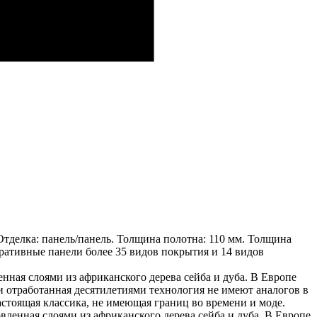
тделка: панель/панель. Толщина полотна: 110 мм. Толщина
оративные панели более 35 видов покрытия и 14 видов
ная слоями из африканского дерева сейба и дуба. В Европе
 отработанная десятилетиями технология не имеют аналогов в
тоящая классика, не имеющая границ во времени и моде.
ленная слоями из африканского дерева сейба и дуба. В Европе