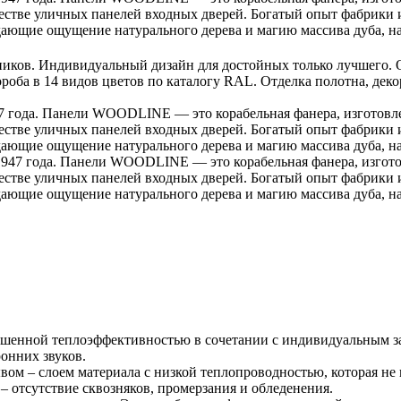
естве уличных панелей входных дверей. Богатый опыт фабрики и
щие ощущение натурального дерева и магию массива дуба, нас
ков. Индивидуальный дизайн для достойных только лучшего. О
ороба в 14 видов цветов по каталогу RAL. Отделка полотна, дек
 года. Панели WOODLINE — это корабельная фанера, изготовлен
естве уличных панелей входных дверей. Богатый опыт фабрики и
щие ощущение натурального дерева и магию массива дуба, нас
947 года. Панели WOODLINE — это корабельная фанера, изготов
естве уличных панелей входных дверей. Богатый опыт фабрики и
щие ощущение натурального дерева и магию массива дуба, нас
вышенной теплоэффективностью в сочетании с индивидуальным 
онних звуков.
ом – слоем материала с низкой теплопроводностью, которая не 
 – отсутствие сквозняков, промерзания и обледенения.