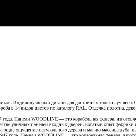
ков. Индивидуальный дизайн для достойных только лучшего. О
ороба в 14 видов цветов по каталогу RAL. Отделка полотна, дек
 года. Панели WOODLINE — это корабельная фанера, изготовлен
естве уличных панелей входных дверей. Богатый опыт фабрики и
щие ощущение натурального дерева и магию массива дуба, нас
947 года. Панели WOODLINE — это корабельная фанера, изготов