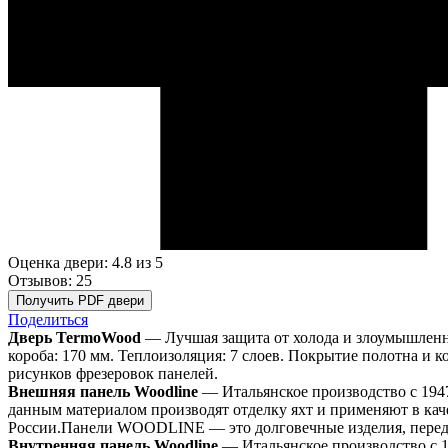
Оценка двери: 4.8
из 5
Отзывов: 25
Получить PDF двери
Поделиться
Дверь TermoWood
— Лучшая защита от холода и злоумышленни
короба: 170 мм. Теплоизоляция: 7 слоев. Покрытие полотна и к
рисунков фрезеровок панелей.
Внешняя панель Woodline
— Итальянское производство с 1947
данным материалом производят отделку яхт и применяют в кач
России.Панели WOODLINE — это долговечные изделия, передаю
Внутренняя панель Woodline
— Итальянское производство с 1