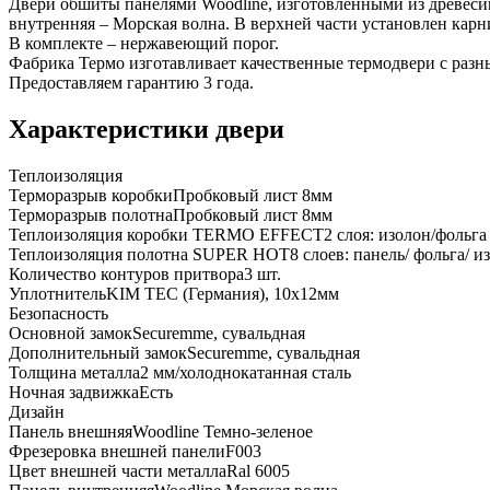
Двери обшиты панелями Woodline, изготовленными из древесин
внутренняя – Морская волна. В верхней части установлен карн
В комплекте – нержавеющий порог.
Фабрика Термо изготавливает качественные термодвери с разн
Предоставляем гарантию 3 года.
Характеристики двери
Теплоизоляция
Терморазрыв коробки
Пробковый лист 8мм
Терморазрыв полотна
Пробковый лист 8мм
Теплоизоляция коробки TERMO EFFECT
2 слоя: изолон/фольга
Теплоизоляция полотна SUPER НОТ
8 слоев: панель/ фольга/ 
Количество контуров притвора
3 шт.
Уплотнитель
KIM ТЕС (Германия), 10x12мм
Безопасность
Основной замок
Securemme, сувальдная
Дополнительный замок
Securemme, сувальдная
Толщина металла
2 мм/холоднокатанная сталь
Ночная задвижка
Есть
Дизайн
Панель внешняя
Woodline Темно-зеленое
Фрезеровка внешней панели
F003
Цвет внешней части металла
Ral 6005