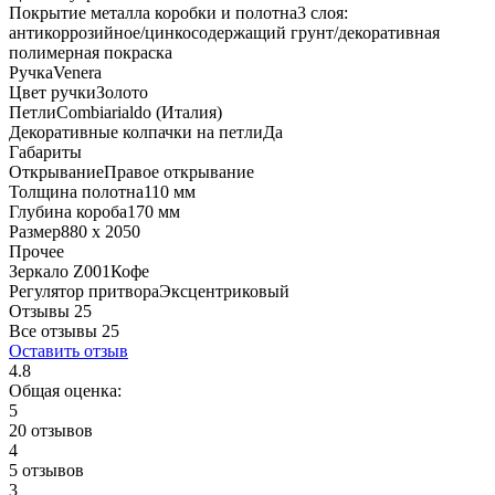
Покрытие металла коробки и полотна
3 слоя:
антикоррозийное/цинкосодержащий грунт/декоративная
полимерная покраска
Ручка
Venera
Цвет ручки
Золото
Петли
Combiarialdo (Италия)
Декоративные колпачки на петли
Да
Габариты
Открывание
Правое открывание
Толщина полотна
110 мм
Глубина короба
170 мм
Размер
880 x 2050
Прочее
Зеркало Z001
Кофе
Регулятор притвора
Эксцентриковый
Отзывы 25
Все отзывы
25
Оставить отзыв
4.8
Общая оценка:
5
20 отзывов
4
5 отзывов
3