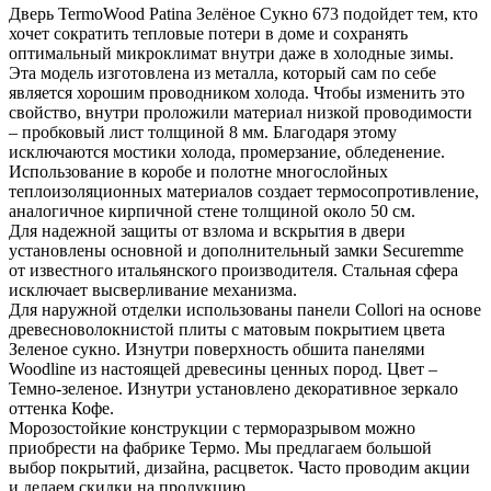
Дверь TermoWood Patina Зелёное Сукно 673 подойдет тем, кто
хочет сократить тепловые потери в доме и сохранять
оптимальный микроклимат внутри даже в холодные зимы.
Эта модель изготовлена из металла, который сам по себе
является хорошим проводником холода. Чтобы изменить это
свойство, внутри проложили материал низкой проводимости
– пробковый лист толщиной 8 мм. Благодаря этому
исключаются мостики холода, промерзание, обледенение.
Использование в коробе и полотне многослойных
теплоизоляционных материалов создает термосопротивление,
аналогичное кирпичной стене толщиной около 50 см.
Для надежной защиты от взлома и вскрытия в двери
установлены основной и дополнительный замки Securemme
от известного итальянского производителя. Стальная сфера
исключает высверливание механизма.
Для наружной отделки использованы панели Collori на основе
древесноволокнистой плиты с матовым покрытием цвета
Зеленое сукно. Изнутри поверхность обшита панелями
Woodline из настоящей древесины ценных пород. Цвет –
Темно-зеленое. Изнутри установлено декоративное зеркало
оттенка Кофе.
Морозостойкие конструкции с терморазрывом можно
приобрести на фабрике Термо. Мы предлагаем большой
выбор покрытий, дизайна, расцветок. Часто проводим акции
и делаем скидки на продукцию.