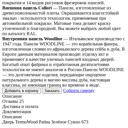
покрытия и 14 видов рисунков фрезеровок панелей.
Внешняя панель Collori
— Панели, изготовленные из
древесноволокнистой плиты. Окрашиваются влагостойкой
эмалью - используется технология, применяемая при
автомобильной покраске. Матовые тона делают краску
утонченной и благородной. Вы можете выбрать любой цвет
по каталогу RAL.
Внутренняя панель Woodline
— Итальянское производство с
1947 года. Панели WOODLINE — это корабельная фанера,
изготовленная слоями из африканского дерева сейба и дуба. В
Европе данным материалом производят отделку яхт и
применяют в качестве уличных панелей входных дверей.
Богатый опыт фабрики и отработанная десятилетиями
технология не имеют аналогов в России.Панели WOODLINE
— это долговечные изделия, передающие ощущение
натурального дерева и магию массива дуба, настоящая
классика, не имеющая границ во времени и моде.
Собрать самому
Добавить в корзину
Заказать
Описание
Отзывы 25
Доставка и оплата
Документация
Описание
Дверь TermoWood Patina Зелёное Сукно 673