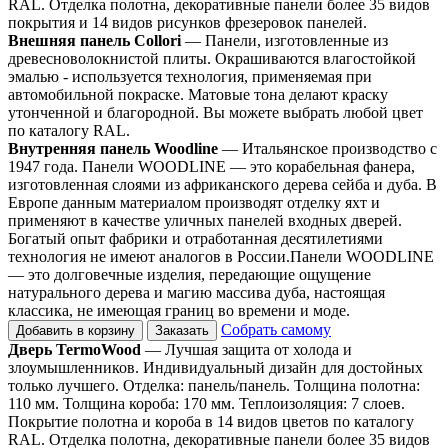
RAL. Отделка полотна, декоративные панели более 35 видов
покрытия и 14 видов рисунков фрезеровок панелей.
Внешняя панель Collori
— Панели, изготовленные из
древесноволокнистой плиты. Окрашиваются влагостойкой
эмалью - используется технология, применяемая при
автомобильной покраске. Матовые тона делают краску
утонченной и благородной. Вы можете выбрать любой цвет
по каталогу RAL.
Внутренняя панель Woodline
— Итальянское производство с
1947 года. Панели WOODLINE — это корабельная фанера,
изготовленная слоями из африканского дерева сейба и дуба. В
Европе данным материалом производят отделку яхт и
применяют в качестве уличных панелей входных дверей.
Богатый опыт фабрики и отработанная десятилетиями
технология не имеют аналогов в России.Панели WOODLINE
— это долговечные изделия, передающие ощущение
натурального дерева и магию массива дуба, настоящая
классика, не имеющая границ во времени и моде.
Собрать самому
Добавить в корзину
Заказать
Дверь TermoWood
— Лучшая защита от холода и
злоумышленников. Индивидуальный дизайн для достойных
только лучшего. Отделка: панель/панель. Толщина полотна:
110 мм. Толщина короба: 170 мм. Теплоизоляция: 7 слоев.
Покрытие полотна и короба в 14 видов цветов по каталогу
RAL. Отделка полотна, декоративные панели более 35 видов