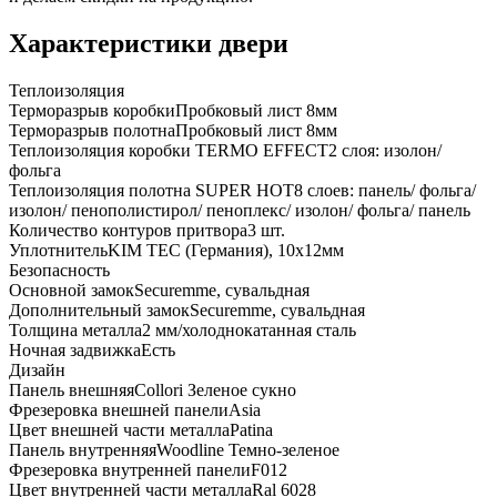
Характеристики двери
Теплоизоляция
Терморазрыв коробки
Пробковый лист 8мм
Терморазрыв полотна
Пробковый лист 8мм
Теплоизоляция коробки TERMO EFFECT
2 слоя: изолон/
фольга
Теплоизоляция полотна SUPER НОТ
8 слоев: панель/ фольга/
изолон/ пенополистирол/ пеноплекс/ изолон/ фольга/ панель
Количество контуров притвора
3 шт.
Уплотнитель
KIM ТЕС (Германия), 10x12мм
Безопасность
Основной замок
Securemme, сувальдная
Дополнительный замок
Securemme, сувальдная
Толщина металла
2 мм/холоднокатанная сталь
Ночная задвижка
Есть
Дизайн
Панель внешняя
Collori Зеленое сукно
Фрезеровка внешней панели
Asia
Цвет внешней части металла
Patina
Панель внутренняя
Woodline Темно-зеленое
Фрезеровка внутренней панели
F012
Цвет внутренней части металла
Ral 6028