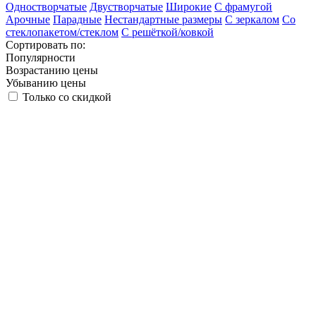
Одностворчатые
Двустворчатые
Широкие
С фрамугой
Арочные
Парадные
Нестандартные размеры
С зеркалом
Со
стеклопакетом/стеклом
С решёткой/ковкой
Сортировать по:
Популярности
Возрастанию цены
Убыванию цены
Только со скидкой