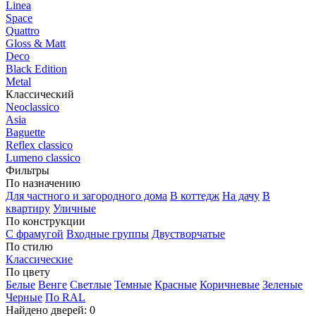
Linea
Space
Quattro
Gloss & Matt
Deco
Black Edition
Metal
Классический
Neoclassico
Asia
Baguette
Reflex classico
Lumeno classico
Фильтры
По назначению
Для частного и загородного дома
В коттедж
На дачу
В
квартиру
Уличные
По конструкции
С фрамугой
Входные группы
Двустворчатые
По стилю
Классические
По цвету
Белые
Венге
Светлые
Темные
Красные
Коричневые
Зеленые
Черные
По RAL
Найдено дверей:
0