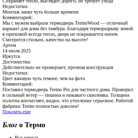
Сохраняет тепло, выглядит дорого, не требует ухода
Недостатки:
Монтаж занял чуть больше времени
Комментарий:
Мы с мужем выбрали термодверь TermoWood — отличный
вариант для дома без тамбура. Благодаря терморазрыву зимой
в прихожей всегда тепло, дверь не покрывается инеем.
Смотрится стильно, качество на высоте!
Артем
14 июля 2025
Иркутск
Достоинства:
Действительно не промерзает, прочная конструкция
Недостатки:
Цвет вживую чуть темнее, чем на фото
Комментарий:
Поставил термодверь Termo Pro для частного дома. Проверил
в сильный ветер — тишина и никакого сквозняка. Толщина
полотна впечатляет, видно, что утепление серьезное. Работой
фабрики Termo полностью доволен!
Показать еще
Блог
о Термо
Все записи