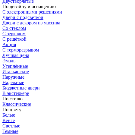
Двустворчатые
По дизайну и оснащению
С электронными решениями
Двери с подсветкой
Двери с декором из массива
Со стеклом
С зеркалом
С решёткой
Акция
С терморазрывом
Лучшая цена
Эмаль
Утеплённые
Итальянские
Наружные
Надёжные
Бюджетные двери
В экстерьере
По стилю
Классические
По цвету
Белые
Венге
Светлые
Темные