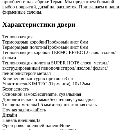
приобрести на фабрике Термо. Мы предлагаем большой
выбор покрытий, дизайна, расцветок. Приглашаем в наши
фирменные салоны.
Характеристики двери
Теплоизоляция
Терморазрыв коробки
Пробковый лист 8мм
Терморазрыв полотна
Пробковый лист 8мм
Теплоизоляция коробки TERMO EFFECT
2 слоя: изолон/
фольга
Теплоизоляция полотна SUPER НОТ
6 слоев: металл/
экструдированный пенополистирол/ изолон/ фольга/
пенополистерол/ металл
Количество контуров притвора
3 шт.
Уплотнитель
KIM ТЕС (Германия), 10x12мм
Безопасность
Основной замок
Securemme, сувальдная
Дополнительный замок
Securemme, сувальдная
Толщина металла
1.5 мм/холоднокатанная сталь
Ночная задвижка
Есть
Дизайн
Панель внешняя
Да
Фрезеровка внешней панели
None