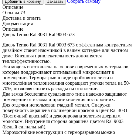
Собрать самому
Добавить в корзину
Заказать
Описание
Отзывы 73
Доставка и оплата
Документация
Описание
Дверь Termo Ral 3031 Ral 9003 673
Дверь Termo Ral 3031 Ral 9003 673 с эффектным контрастным
дизайном станет изюминкой в вашем коттедже или частном
доме. Внешняя привлекательность дополняется
теплоэффективностью.
Эта модель изготовлена на основе современных материалов,
которые поддерживают оптимальный микроклимат в
помещении. Терморазрыв в виде пробкового листа и
многослойная теплоизоляция сокращают утечки тепла на 50-
70%, позволяя снизить расходы на отопление.
Два замка Securemme сувальдного типа надежно защищают
помещение от взлома и проникновения посторонних.
Для отделки использован гладкий металл. Снаружи
поверхность окрашена полимерной краской в цвет Ral 3031
(Восточный красный) и декорирована золотым дверным
молотком. Внутренняя сторона окрашена цветом Ral 9003
(Белый сигнальный).
Морозостойкие конструкции с терморазрывом можно