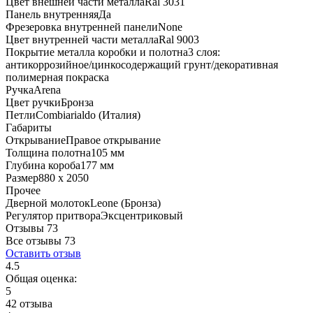
Цвет внешней части металла
Ral 3031
Панель внутренняя
Да
Фрезеровка внутренней панели
None
Цвет внутренней части металла
Ral 9003
Покрытие металла коробки и полотна
3 слоя:
антикоррозийное/цинкосодержащий грунт/декоративная
полимерная покраска
Ручка
Arena
Цвет ручки
Бронза
Петли
Combiarialdo (Италия)
Габариты
Открывание
Правое открывание
Толщина полотна
105 мм
Глубина короба
177 мм
Размер
880 x 2050
Прочее
Дверной молоток
Leone (Бронза)
Регулятор притвора
Эксцентриковый
Отзывы 73
Все отзывы
73
Оставить отзыв
4.5
Общая оценка:
5
42 отзыва