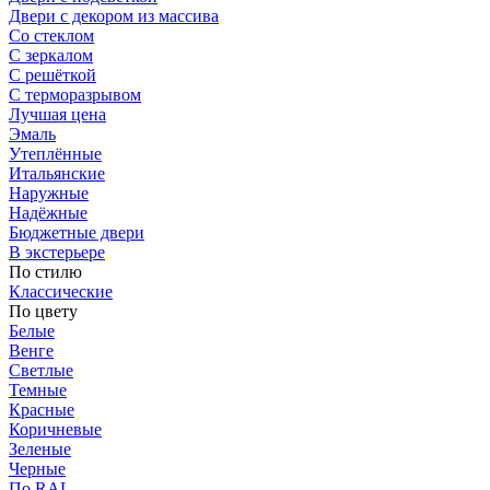
Двери с декором из массива
Со стеклом
С зеркалом
С решёткой
С терморазрывом
Лучшая цена
Эмаль
Утеплённые
Итальянские
Наружные
Надёжные
Бюджетные двери
В экстерьере
По стилю
Классические
По цвету
Белые
Венге
Светлые
Темные
Красные
Коричневые
Зеленые
Черные
По RAL