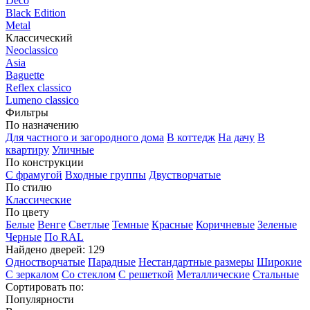
Deco
Black Edition
Metal
Классический
Neoclassico
Asia
Baguette
Reflex classico
Lumeno classico
Фильтры
По назначению
Для частного и загородного дома
В коттедж
На дачу
В
квартиру
Уличные
По конструкции
С фрамугой
Входные группы
Двустворчатые
По стилю
Классические
По цвету
Белые
Венге
Светлые
Темные
Красные
Коричневые
Зеленые
Черные
По RAL
Найдено дверей:
129
Одностворчатые
Парадные
Нестандартные размеры
Широкие
С зеркалом
Со стеклом
С решеткой
Металлические
Стальные
Сортировать по:
Популярности