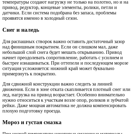
температуры создают нагрузку не только на полотно, но и на
привод, редуктор, концевые элементы, ролики, петли и
датчики. Если система подобрана без запаса, проблемы
проявятся именно в холодный сезон.
Снег и наледь
Для распашных створок важно оставить достаточный зазор
над финишным покрытием. Если он слишком мал, даже
небольшой слой снега будет мешать открыванию. Привод
начнет преодолевать сопротивление, работать с усилием и
быстрее изнашиваться. При оттепели и последующем морозе
ситуация усложняется: нижний край может буквально
примерзнуть к покрытию.
Для сдвижной конструкции важно следить за линией
движения. Если в зоне отката скапливается плотный снег или
лед, нагрузка на привод возрастает. Особенно внимательно
нужно относиться к участкам возле опор, роликов и зубчатой
рейки. Даже мощная автоматика не должна компенсировать
плохую подготовку проезда.
Мороз и густая смазка
При низкой температуре некоторые смазочные материалы