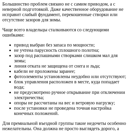
Большинство проблем связано не с самим приводом, а с
неверной подготовкой. Даже качественное оборудование не
исправит слабый фундамент, перекошенные створки или
отсутствие зазоров для зимы.
Чаще всего владельцы сталкиваются со следующими
ошибками:
привод выбран без запаса по мощности;
не учтена парусность сплошного полотна;
зазор под распашными створками слишком мал для
зимы;
линия отката не защищена от снега и льда;
кабели не проложены заранее;
фотоэлементы установлены неудобно или отсутствуют;
блок управления расположен в месте, куда попадает
вода;
не предусмотрено ручное открывание при отключении
электричества;
опоры не рассчитаны на вес и ветровую нагрузку;
после установки не проведена точная настройка
конечных положений.
Для премиальной въездной группы такие недочеты особенно
нежелательны. Она должна не просто выглядеть дорого, а