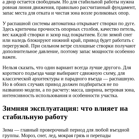
а двор остается свободным. Но для стабильной работы нужна
ровная линия движения, правильно рассчитанный фундамент,
запас места для отката и чистая зона возле роликовых опор.
У распашной системы автоматика открывает створки по дуге.
Здесь критичны прочность опорных столбов, качество петель,
вес каждой створки и зазор над покрытием. Если зимой снег
или наледь блокируют нижний край, привод будет работать с
перегрузкой. При сильном ветре сплошные створки получают
дополнительное давление, поэтому запас мощности особенно
важен.
Нельзя сказать, что один вариант всегда лучше другого. Для
короткого подъезда чаще выбирают сдвижную схему, для
классической архитектуры и парадного въезда — распашную.
Но в обоих случаях привод должен подбираться не по
названию модели, а по расчету: масса, ширина, ветровая зона,
интенсивность использования и особенности участка.
Зимняя эксплуатация: что влияет на
стабильную работу
Зима — главный проверочный период для любой въездной
группы. Мороз, снег, лед, мокрая грязь и перепады