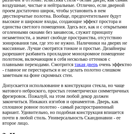
воздушные, чистые и нейтральные. Отлично, если дверной
проем достаточно широк, чтобы установить в нем
двустворчатые полотна. Вообще, предпочтительнее будут
высокие и широкие входы, создающие эффект простора и
единства светлого помещения. Здесь все, как и с открытыми
оголенными окнами без занавесок, служит принципу
незаметности, а значит свободе пространства, отсутствию
зонирования там, где это не нужно. Наличники на дверях не
массивные. Лучше смотрятся тонкие и простые. Дизайнеры
разрешают разбавить прохладное монохромное помещение
полотном, включающим в себя несколько оттенков с
плавными переходами. Смотрится
такая дверь
очень эффектно
- главное не перестараться и не сделать полотно слишком
заметным на фоне скромных стен.
Допускается использование в конструкции стекла, но чаще
матового неброского, простых геометрически симметричных
фрезеровок. Пожалуй, на этом любой декор должен
закончиться. Никаких изгибов и орнаментов. Дверь, как
сплошное ровное полотно - самый распространенный
вариант. Удивительно, но подобная конструкция впишется
почти в любой стиль. Универсальность Скандинавии - ее
второе лицо.