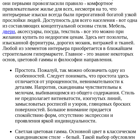
они первыми провозгласили правило - комфортное
привлекательное жилье для всех, несмотря на то, что
интерьерные изыски всегда были прерогативой богатой узкой
прослойки людей. Доступность для всего населения - вот одна
из составляющих концептуальной основы стиля. Мебель,
двери
, аксессуары, посуда, текстиль - все это можно при
желании купить по недорогим ценам. Здесь нет позолоты,
изысканной фурнитуры, дорогих мозаик, витражей и тканей.
Любой из элементов интерьера приобретается в ближайшем
строительном гипермаркете. Главное - это знание некоторых
основ, цветовой гаммы и философии направления.
Простота. Пожалуй, так можно обозначить одну из
особенностей. Следует понимать, что простота здесь
отличается от упрощенности, невнимательности к
деталям. Напротив, скандинавы чувствительны к
мелочам, выбивающимся из общего содержания. Стиль
не предполагает витиеватости, изогнутых линий,
замысловатых росписей и узоров, глянцевых броских
поверхностей. Большое внимание придается
спокойствию форм, отсутствию экспрессии и
проявления яркой индивидуальности.
Светлая цветовая гамма. Основной цвет в классическом
скандинавском стиле - белый. Такой выбор обусловлен