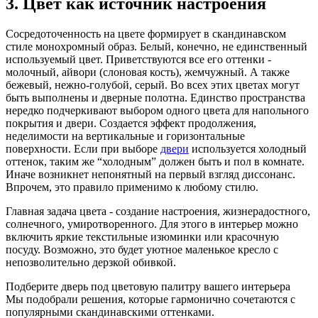
3. Цвет как источник настроения
Сосредоточенность на цвете формирует в скандинавском
стиле монохромный образ. Белый, конечно, не единственный
используемый цвет. Приветствуются все его оттенки -
молочный, айвори (слоновая кость), жемчужный. А также
бежевый, нежно-голубой, серый. Во всех этих цветах могут
быть выполнены и дверные полотна. Единство пространства
нередко подчеркивают выбором одного цвета для напольного
покрытия и двери. Создается эффект продолжения,
неделимости на вертикальные и горизонтальные
поверхности. Если при выборе
двери
используется холодный
оттенок, таким же “холодным” должен быть и пол в комнате.
Иначе возникнет непонятный на первый взгляд диссонанс.
Впрочем, это правило применимо к любому стилю.
Главная задача цвета - создание настроения, жизнерадостного,
солнечного, умиротворенного. Для этого в интерьер можно
включить яркие текстильные изюминки или красочную
посуду. Возможно, это будет уютное маленькое кресло с
непозволительно дерзкой обивкой.
Подберите дверь под цветовую палитру вашего интерьера
Мы подобрали решения, которые гармонично сочетаются с
популярными скандинавскими оттенками.